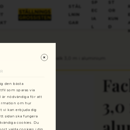
+46(0)13-101030
SP
ST
KO
STÄL
kundservice@stallningsgrossisten.se
EC
OR
NT
LNIN
IA
KUN
AKT
GAR
L
D
gsprodukter
Fackverksbalk 3,0 m i aluminium
AR
Fac
dig den bästa
fil som sparas via
l är nödvändiga för att
3,0
formation om hur
t vi kan erbjuda dig
tt sidan ska fungera
al
ödvändiga cookies. Du
ort valda cookies i din