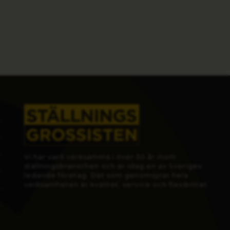
Vi har varit verksamma i över 30 år inom
ställningsbranschen och är idag en av Sveriges
ledande företag. Det som genomsyrar hela
verksamheten är kvalitet, service och flexibilitet.