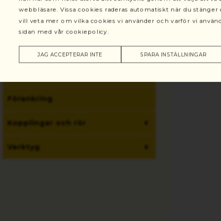
webbläsare. Vissa cookies raderas automatiskt när du stänge
vill veta mer om vilka cookies vi använder och varför vi anv
Skyddsräcke
sidan med vår cookiepolicy.
Reservdelar
JAG ACCEPTERAR INTE
SPARA INSTÄLLNINGAR
Intäckningsprodukter
Förankring
Kopplingar och rör
Verktyg