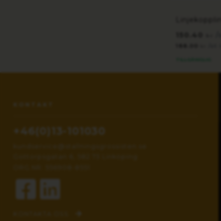
Linjekoppli
150.40
/
kr
188.00
/st
kr
TILLGÄNGLIG
KONTAKT
+46(0)13-101030
kundservice@stallningsgrossisten.se
Gottorpsgatan 6, 582 73 Linköping
ORG.NR: 556908-8551
KONTAKTA OSS