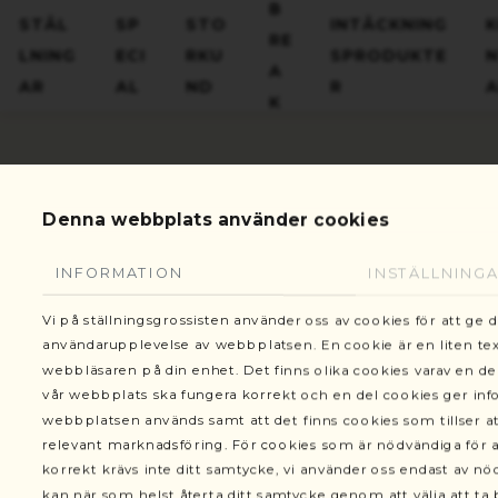
Gottorpsgatan 6, 582 73 Linköping
B
STÄL
SP
STO
INTÄCKNING
RE
LNING
ECI
RKU
SPRODUKTE
A
AR
AL
ND
R
K
Denna webbplats använder cookies
Ställnin
VARUKORG
Ställningar
INFORMATION
INSTÄLLNING
Vi på ställningsgrossisten använder oss av cookies för att ge 
Ställningsprodukter
användarupplevelse av webbplatsen. En cookie är en liten text
webbläsaren på din enhet. Det finns olika cookies varav en de
Fackverksbalkar
vår webbplats ska fungera korrekt och en del cookies ger in
webbplatsen används samt att det finns cookies som tillser at
Ställningshjul
relevant marknadsföring. För cookies som är nödvändiga för a
korrekt krävs inte ditt samtycke, vi använder oss endast av n
Diagonalstag
kan när som helst återta ditt samtycke genom att välja att ta b