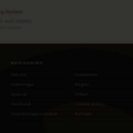
ng Alufase
st exkl moms
 inkl moms
NAVIGERING
Om oss
Dokument
Ställningar
Regler
Special
Villkor
Storkund
Cookie policy
Intäckningsprodukter
Kontakt