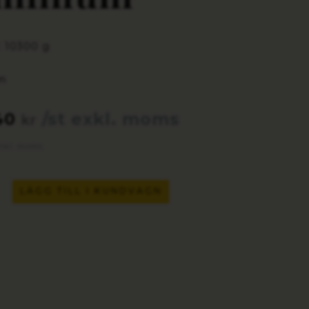
: 10300 g
 m
40
/st exkl. moms
kr
inkl. moms
LÄGG TILL I KUNDVAGN