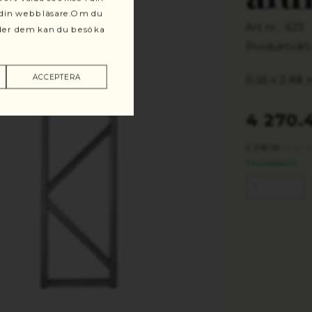
r din webbläsare.Om du
Art.nr.: 623
änder dem kan du besöka
Produktvikt
ACCEPTERA
0,55 x 2,98
4 270.
5 338.00
/st 
kr
TILLGÄNGLIG