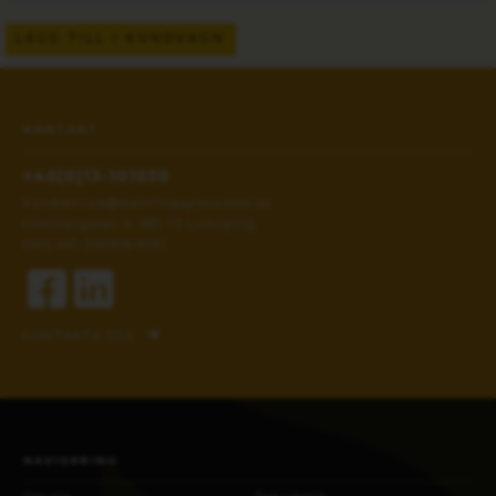
LÄGG TILL I KUNDVAGN
KONTAKT
+46(0)13-101030
kundservice@stallningsgrossisten.se
Gottorpsgatan 6, 582 73 Linköping
ORG.NR: 556908-8551
KONTAKTA OSS
NAVIGERING