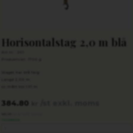
Horisontalstag 2,0 m blå
Art.nr.: 201
Produktvikt: 1700 g
Staget har blå färg
Längd 2,00 m
cc-mått klo 1,91 m
384.80
/st exkl. moms
kr
481.00
/st inkl. moms
kr
TILLGÄNGLIG