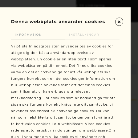
Gottorpsgatan 6, 582 73 Linköping
+46(0)13-101030
kundservice@stallningsgrossisten.se
Denna webbplats använder cookies
INFORMATION
INSTÄLLNINGAR
Vi på ställningsgrossisten använder oss av cookies för
att ge dig den bästa användarupplevelse av
webbplatsen. En cookie är en liten textfil som sparas
via webbläsaren på din enhet. Det finns olika cookies
varav en del är nödvändiga för att vår webbplats ska
fungera korrekt och en del cookies ger information om
hur webbplatsen används samt att det finns cookies
Ställningsprodukter
Horisontalstag 2,0 m blå
som tillser att vi kan erbjuda dig relevant
marknadsföring. För cookies som är nödvändiga för att
sidan ska fungera korrekt krävs inte ditt samtycke, vi
använder oss endast av nödvändiga cookies. Du kan
när som helst återta ditt samtycke genom att välja att
ta bort valda cookies i din webbläsare. Vissa cookies
raderas automatiskt när du stänger din webbläsare.Om
du vill veta mer om vilka cookies vi använder och