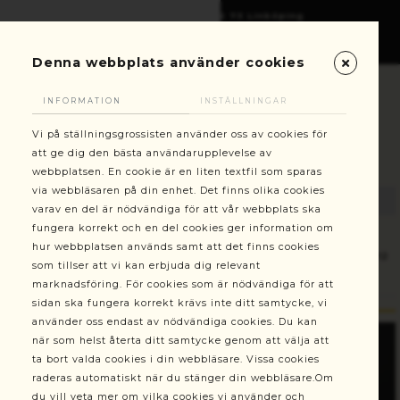
Gottorpsgatan 6, 582 73 Linköping
+46(0)13-101030
kundservice@stallningsgrossisten.se
Denna webbplats använder cookies
INFORMATION
INSTÄLLNINGAR
Vi på ställningsgrossisten använder oss av cookies för
att ge dig den bästa användarupplevelse av
webbplatsen. En cookie är en liten textfil som sparas
via webbläsaren på din enhet. Det finns olika cookies
varav en del är nödvändiga för att vår webbplats ska
fungera korrekt och en del cookies ger information om
hur webbplatsen används samt att det finns cookies
Reservdelar
Bottenram QB vänster modell 300 smal, stag
som tillser att vi kan erbjuda dig relevant
nedåt
marknadsföring. För cookies som är nödvändiga för att
sidan ska fungera korrekt krävs inte ditt samtycke, vi
använder oss endast av nödvändiga cookies. Du kan
när som helst återta ditt samtycke genom att välja att
ta bort valda cookies i din webbläsare. Vissa cookies
raderas automatiskt när du stänger din webbläsare.Om
du vill veta mer om vilka cookies vi använder och