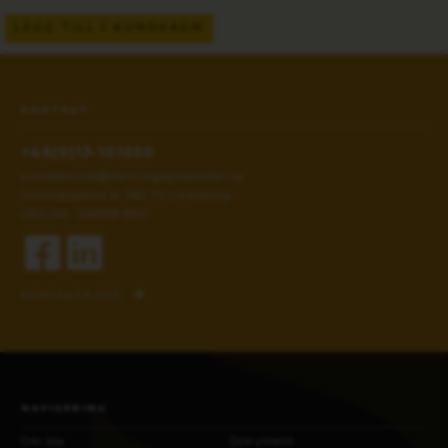
LÄGG TILL I KUNDVAGN
KONTAKT
+46(0)13-101030
kundservice@stallningsgrossisten.se
Gottorpsgatan 6, 582 73 Linköping
ORG.NR: 556908-8551
KONTAKTA OSS
NAVIGERING
Om oss
Dokument