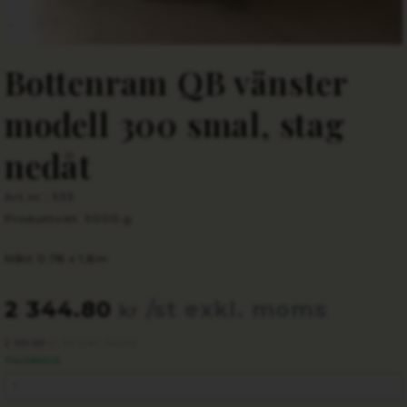
Bottenram QB vänster
modell 300 smal, stag
nedåt
Art.nr.: 933
Produktvikt: 9000 g
Mått 0,78 x 1,8m
2 344.80
/st exkl. moms
kr
2 931.00
/st inkl. moms
kr
TILLGÄNGLIG