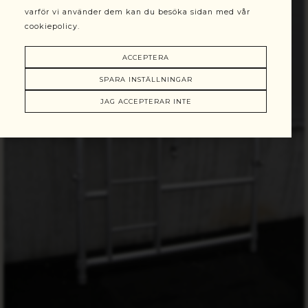
varför vi använder dem kan du besöka sidan med vår
cookiepolicy.
ACCEPTERA
SPARA INSTÄLLNINGAR
JAG ACCEPTERAR INTE