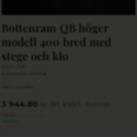
Bottenram QB höger
modell 400 bred med
stege och klo
Art.nr.: 946
Produktvikt: 12000 g
Mått 1,42 x1,8m
3 944.80
/st exkl. moms
kr
4 931.00
/st inkl. moms
kr
TILLGÄNGLIG