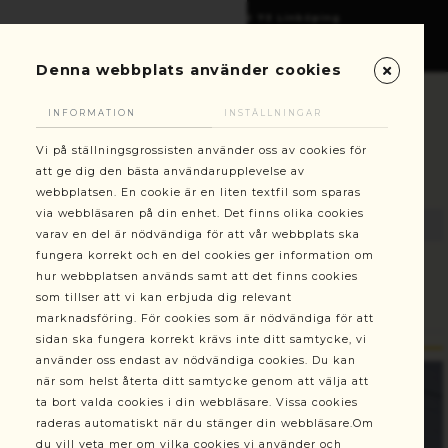
Gottorpsgatan 6, 582 73 Linköping
+46(0)13-101030
kundservice@stallningsgrossisten.se
Denna webbplats använder cookies
INFORMATION
INSTÄLLNINGAR
Vi på ställningsgrossisten använder oss av cookies för
att ge dig den bästa användarupplevelse av
webbplatsen. En cookie är en liten textfil som sparas
via webbläsaren på din enhet. Det finns olika cookies
varav en del är nödvändiga för att vår webbplats ska
fungera korrekt och en del cookies ger information om
hur webbplatsen används samt att det finns cookies
Reservdelar
Bottenram QB höger modell 400 bred med
som tillser att vi kan erbjuda dig relevant
stege och klo
marknadsföring. För cookies som är nödvändiga för att
sidan ska fungera korrekt krävs inte ditt samtycke, vi
använder oss endast av nödvändiga cookies. Du kan
när som helst återta ditt samtycke genom att välja att
ta bort valda cookies i din webbläsare. Vissa cookies
raderas automatiskt när du stänger din webbläsare.Om
du vill veta mer om vilka cookies vi använder och