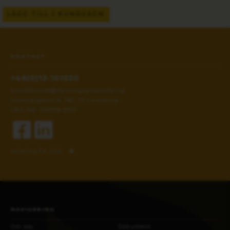
LÄGG TILL I KUNDVAGN
KONTAKT
+46(0)13-101030
kundservice@stallningsgrossisten.se
Gottorpsgatan 6, 582 73 Linköping
ORG.NR: 556908-8551
KONTAKTA OSS
NAVIGERING
Om oss
Dokument