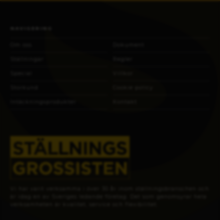
NAVIGERING
Om oss
Dokument
Ställningar
Regler
Special
Villkor
Storkund
Cookie policy
Intäckningsprodukter
Kontakt
Vi har varit verksamma i över 30 år inom ställningsbranschen och
är idag en av Sveriges ledande företag. Det som genomsyrar hela
verksamheten är kvalitet, service och flexibilitet.