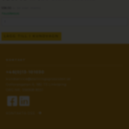
938.00
/st inkl. moms
kr
TILLGÄNGLIG
LÄGG TILL I KUNDVAGN
KONTAKT
+46(0)13-101030
kundservice@stallningsgrossisten.se
Gottorpsgatan 6, 582 73 Linköping
ORG.NR: 556908-8551
KONTAKTA OSS