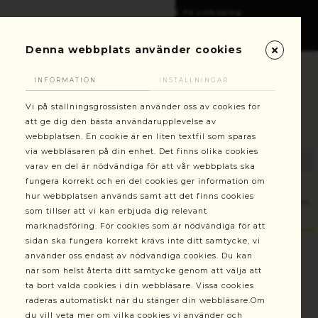
Gottorpsgatan 6, 582 73 Linköping
+46(0)13-101030
kundservice@stallningsgrossisten.se
Denna webbplats använder cookies
INFORMATION
INSTÄLLNINGAR
Vi på ställningsgrossisten använder oss av cookies för
att ge dig den bästa användarupplevelse av
webbplatsen. En cookie är en liten textfil som sparas
via webbläsaren på din enhet. Det finns olika cookies
varav en del är nödvändiga för att vår webbplats ska
fungera korrekt och en del cookies ger information om
hur webbplatsen används samt att det finns cookies
Förankring
Förankringsögla Svets 100 st, 100x20x8,9 mm
som tillser att vi kan erbjuda dig relevant
marknadsföring. För cookies som är nödvändiga för att
sidan ska fungera korrekt krävs inte ditt samtycke, vi
använder oss endast av nödvändiga cookies. Du kan
när som helst återta ditt samtycke genom att välja att
ta bort valda cookies i din webbläsare. Vissa cookies
raderas automatiskt när du stänger din webbläsare.Om
du vill veta mer om vilka cookies vi använder och