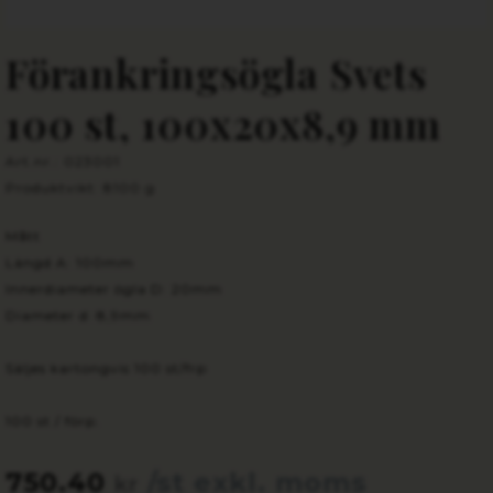
Förankringsögla Svets
100 st, 100x20x8,9 mm
Art.nr.: 023001
Produktvikt: 8100 g
Mått
Längd A: 100mm
Innerdiameter ögla D: 20mm
Diameter d: 8,9mm
Säljes kartongvis 100 st/frp
100 st / förp.
750.40
/st exkl. moms
kr