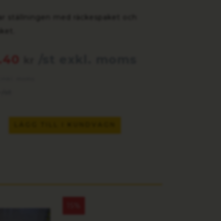
sar ställningen med räckespaket och
ket.
.40
/st exkl. moms
kr
t inkl. moms
/st
LÄGG TILL I KUNDVAGN
15%