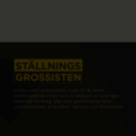
Vi har varit verksamma i över 30 år inom
ställningsbranschen och är idag en av Sveriges
ledande företag. Det som genomsyrar hela
verksamheten är kvalitet, service och flexibilitet.