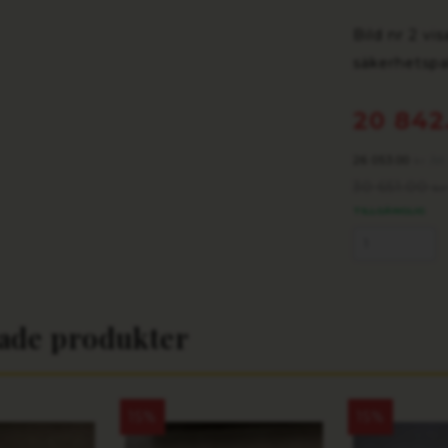
Bild nr 2 vi
säkerhetspa
20 842
26 053.00
/s
kr
30 651.00
kr
TILLGÄNGLIG
rade produkter
15%
15%