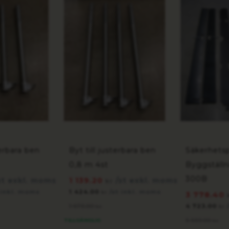
terbara ben
Byt till justerbara ben
Säkerhets
0,8 m 4st
Byggställn
300B
st exkl. moms
1 139.20
/st exkl. moms
kr
 inkl. moms
1 424.00
/st inkl. moms
kr
3 778.40
1 675.00
4 723.00
kr
kr
5 559.00
TILLGÄNGLIG
kr