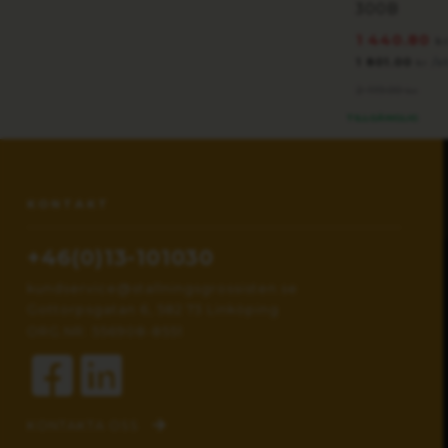
300B
1 440.80
k
1 801.00
/s
kr
2 119.00
kr
TILLGÄNGLIG
KONTAKT
+46(0)13-101030
kundservice@stallningsgrossisten.se
Gottorpsgatan 6, 582 73 Linköping
ORG.NR: 556908-8551
KONTAKTA OSS