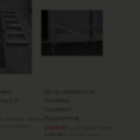
paket
Byt grundsektion till
ing 3 m
ihopfällbar
"quickbase"
Byggställning
/st exkl. moms
kr
/st inkl. moms
2 669.60
/st exkl. moms
kr
3 337.00
/st inkl. moms
kr