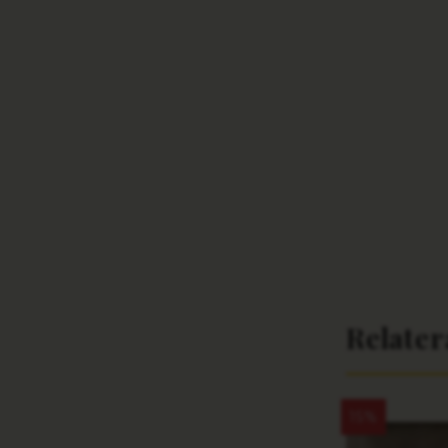
Relate
15%