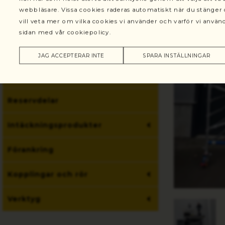
webbläsare. Vissa cookies raderas automatiskt när du stänge
vill veta mer om vilka cookies vi använder och varför vi anv
Hantverkarställning Aluspeed
sidan med vår cookiepolicy.
Arbetsställningar
JAG ACCEPTERAR INTE
SPARA INSTÄLLNINGAR
Ställningsprodukter
Reservdelar
Intäckningsprodukter
Förankring
Kopplingar och rör
Verktyg