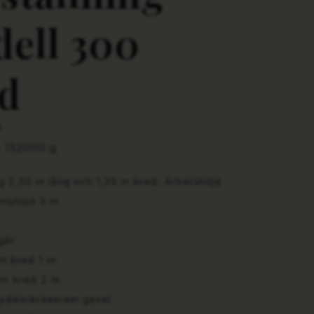
ell 300
d
B
: 132000 g
ng 2,50 m lång och 1,35 m bred. Arbetshöjd
rmshöjd 3 m.
går:
m bred 1 m
m bred 2 m
yddsräckesram gavel