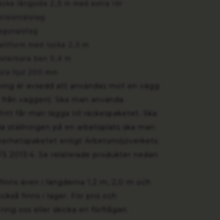
cke långsida 2,5 m med extra rör
risontalstag
agonalstag
attform med lucka 2,5 m
sterbara ben 0,4 m
ora hjul 200 mm
ning är avsedd att användas mot en vägg
 från väggen). Ska man använda
fritt får man lägga till räckespaketet. Ska
 ställningen på en arbetsplats ska man
äkerhetspaketet enligt Arbetsmiljöverkets
FS 2013:4. Se relaterade produkter nedan.
finns även i längderna 1,2 m, 2,0 m och
kså finns i lager. För pris och
ring oss eller skicka en förfrågan.