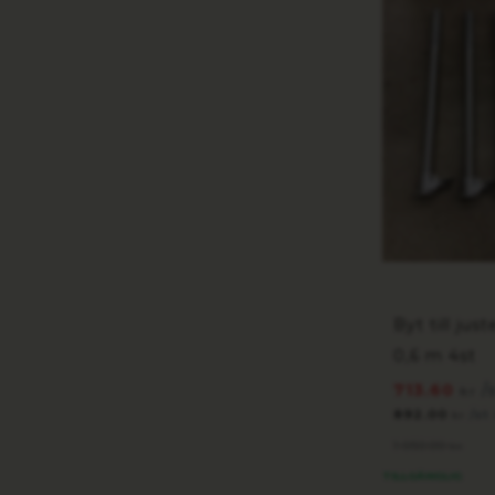
Byt till jus
0,6 m 4st
713.60
/
kr
892.00
/st
kr
1 050.00
kr
TILLGÄNGLIG