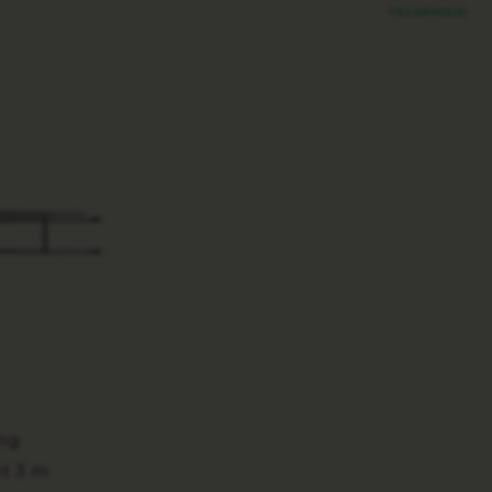
TILLGÄNGLIG
ing
t 3 m