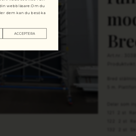
r din webbläsare.Om du
mod
änder dem kan du besöka
Bre
ACCEPTERA
Art.nr.: 303
Produktvikt
Bred ställni
5 m. Plattfo
Delar som in
121 2 st Ra
122 2 st Ra
132 2 st Sk