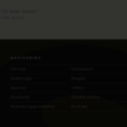
/st exkl. moms
r
t inkl. moms
NAVIGERING
Om oss
Dokument
Ställningar
Regler
Special
Villkor
Storkund
Cookie policy
Intäckningsprodukter
Kontakt