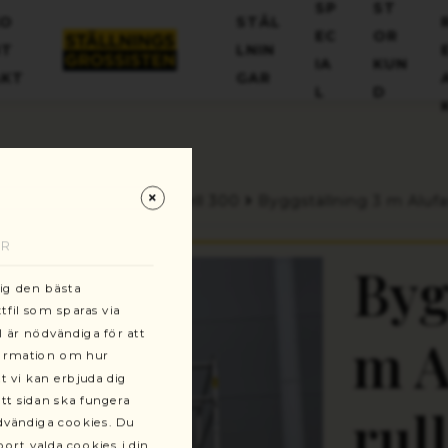
+46(0)13-101030
SP
ST
KO
STÄL
kundservice@stallningsgrossisten.se
EC
OR
NT
LNIN
IA
KUN
AKT
GAR
L
D
gar
Ställningstorn modell 300
Byggställning 3 m Alufa
AR
Byg
dig den bästa
fil som sparas via
l är nödvändiga för att
m A
formation om hur
t vi kan erbjuda dig
tt sidan ska fungera
rul
ödvändiga cookies. Du
ort valda cookies i din