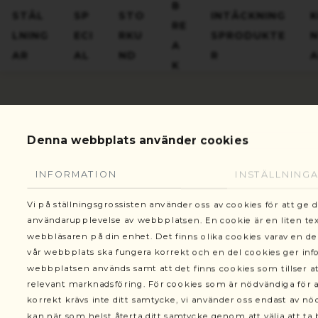
Gottorpsgatan 6, 582 73 Linköping
B
STÄL
SP
STO
INTÄCKNING
RE
LNING
ECI
RKU
SPRODUKTE
A
AR
AL
ND
R
K
Denna webbplats använder cookies
Ställnin
VARUKORG
Ställningar
INFORMATION
INSTÄLLNING
Vi på ställningsgrossisten använder oss av cookies för att ge 
Ställningstorn modell 300
användarupplevelse av webbplatsen. En cookie är en liten text
webbläsaren på din enhet. Det finns olika cookies varav en de
Ställningstorn modell 400
vår webbplats ska fungera korrekt och en del cookies ger in
webbplatsen används samt att det finns cookies som tillser at
Byggställning
relevant marknadsföring. För cookies som är nödvändiga för a
korrekt krävs inte ditt samtycke, vi använder oss endast av n
Begagnade ställningar
kan när som helst återta ditt samtycke genom att välja att ta b