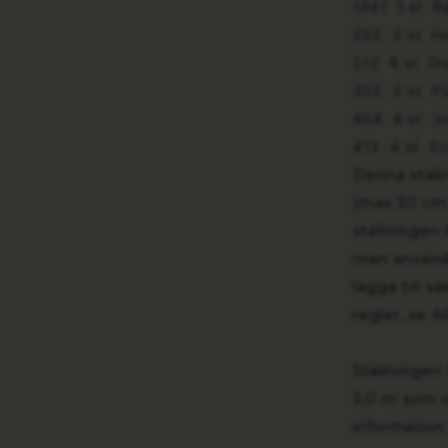
1341 1 st Rä
202 2 st Ho
212 8 st Di
302 2 st Pl
404 4 st Ju
413 4 st St
Denna ställ
(max 30 cm
ställningen 
man använda
lägga till s
regler, se A
Ställningen 
3,0 m som oc
information 