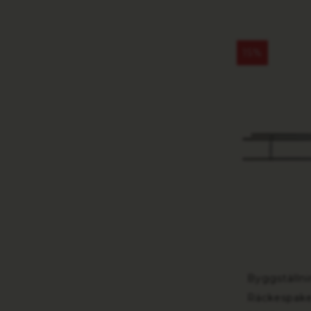
15%
Byggställn
Räckespake