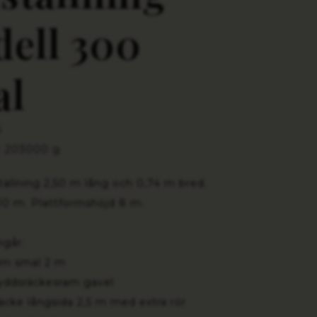
ell 300
al
S
: 203000 g
ällning
2,50 m lång och 0,74 m bred.
10 m. Plattformshöjd 8 m.
ngår:
am smal 2 m
yddsräckesram gavel
äcke långsida 2,5 m med extra rör