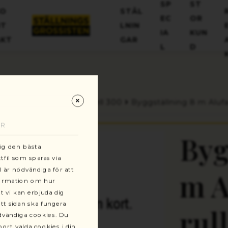
+46(0)13-101030
SP
ST
KO
STÄL
kundservice@stallningsgrossisten.se
EC
OR
NT
LNIN
IA
KUN
AKT
GAR
L
D
gar
Ställningstorn modell 300
Byggställning 8 m Alufa
AR
Byg
dig den bästa
fil som sparas via
l är nödvändiga för att
m A
formation om hur
t vi kan erbjuda dig
tt sidan ska fungera
rul
ödvändiga cookies. Du
ort valda cookies i din