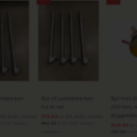
terbara ben
Byt till justerbara ben
Byt mot st
0,6 m 4st
200 mm, 4
Byggställn
/st exkl. moms
713.60
/st exkl. moms
kr
st inkl. moms
892.00
/st inkl. moms
kr
629.60
kr
1 050.00
787.00
/s
kr
kr