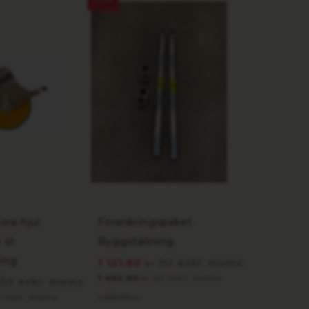
ora hjul
Förankringspaket
 st
Byggställning
ing
1 121.60
/st exkl. moms
kr
1 402.00
/st inkl. moms
kr
/st exkl. moms
t inkl. moms
1 650.00
kr