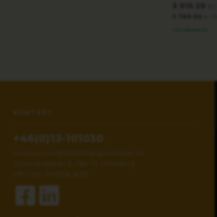
3 015.20
kr
3 769.00
/
kr
TILLGÄNGLIG
KONTAKT
+46(0)13-101030
kundservice@stallningsgrossisten.se
Gottorpsgatan 6, 582 73 Linköping
ORG.NR: 556908-8551