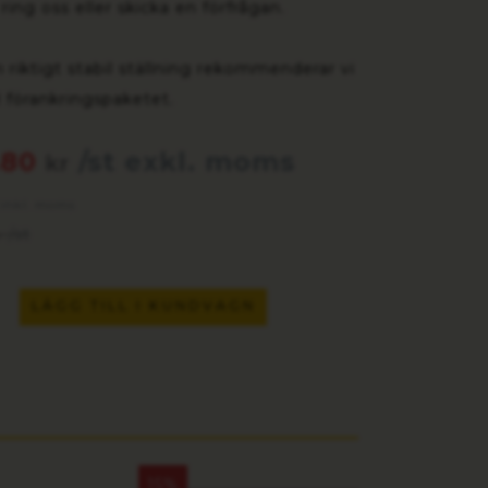
ring oss eller skicka en förfrågan.
n riktigt stabil ställning rekommenderar vi
ll förankringspaketet.
.80
/st exkl. moms
kr
 inkl. moms
/st
r
LÄGG TILL I KUNDVAGN
15%