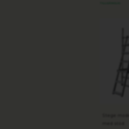
TILLGÄNGLIG
Stege mode
med stöd