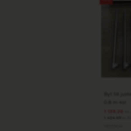
Byt till jus
0,8 m 4st
1 139.20
kr
1 424.00
/
kr
1 675.00
kr