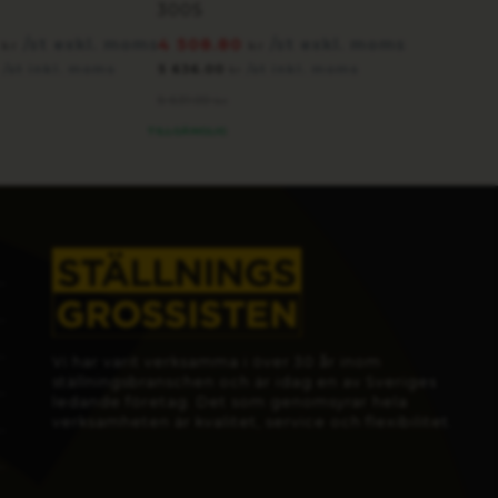
300S
0
/st exkl. moms
4 508.80
/st exkl. moms
kr
kr
/st inkl. moms
5 636.00
/st inkl. moms
kr
6 631.00
kr
TILLGÄNGLIG
Vi har varit verksamma i över 30 år inom
ställningsbranschen och är idag en av Sveriges
ledande företag. Det som genomsyrar hela
verksamheten är kvalitet, service och flexibilitet.