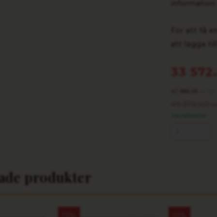
information 
För att få e
att lägga ti
33 572
41 966.00
/st
kr
49 372.00
k
TILLGÄNGLIG
rade produkter
15%
15%