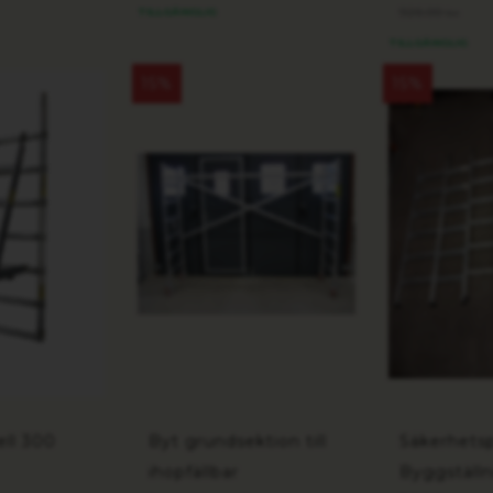
926.00
TILLGÄNGLIG
kr
TILLGÄNGLIG
15%
15%
ll 300
Byt grundsektion till
Säkerhets
ihopfällbar
Byggställ