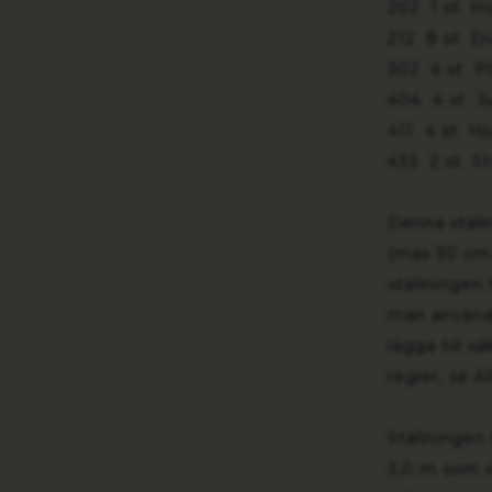
202 1 st Ho
212 8 st Di
302 4 st Pl
404 4 st Ju
411 4 st Hj
433 2 st St
Denna ställ
(max 30 cm
ställningen 
man använda
lägga till s
regler, se A
Ställningen 
3,0 m som oc