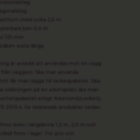
risontalstag
agonalstag
attform med lucka 2,5 m
sterbara ben 0,4 m
ul 125 mm
ödben extra långa
ning är avsedd att användas mot en vägg
 från väggen). Ska man använda
fritt får man lägga till räckespaketet. Ska
 ställningen på en arbetsplats ska man
äkerhetspaketet enligt Arbetsmiljöverkets
FS 2013:4. Se relaterade produkter nedan.
finns även i längderna 1,2 m, 2,0 m och
kså finns i lager. För pris och