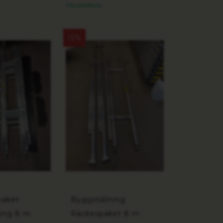
TILLGÄNGLIG
15%
paket
Byggställning
ning 8 m
Räckespaket 8 m