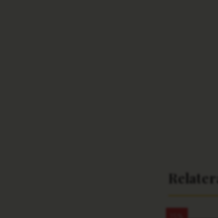
Relate
15%