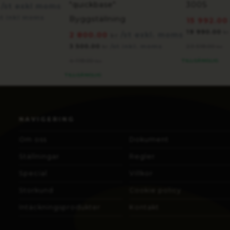
"quickbase"
300S
/st exkl moms
st inkl moms
Byggställning
15 992.0
19 990.00
kr
2 800.00
/st exkl. moms
kr
3 500.00
/st inkl. moms
23 518.00
kr
kr
4 118.00
TILLGÄNGLIG
kr
TILLGÄNGLIG
NAVIGERING
Om oss
Dokument
Ställningar
Regler
Special
Villkor
Storkund
Cookie policy
Intäckningsprodukter
Kontakt