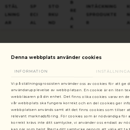
Gottorpsgatan 6, 582 73 Linköping
B
STÄL
SP
STO
INTÄCKNING
RE
LNING
ECI
RKU
SPRODUKTE
A
AR
AL
ND
R
K
Denna webbplats använder cookies
Ställnin
VARUKORG
Ställningar
INFORMATION
INSTÄLLNING
Vi på ställningsgrossisten använder oss av cookies för att ge 
Ställningstorn modell 300
användarupplevelse av webbplatsen. En cookie är en liten text
webbläsaren på din enhet. Det finns olika cookies varav en de
Ställningstorn modell 400
vår webbplats ska fungera korrekt och en del cookies ger in
webbplatsen används samt att det finns cookies som tillser at
Byggställning
relevant marknadsföring. För cookies som är nödvändiga för a
korrekt krävs inte ditt samtycke, vi använder oss endast av n
Begagnade ställningar
kan när som helst återta ditt samtycke genom att välja att ta b