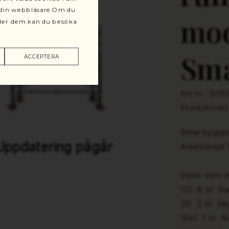
r din webbläsare.Om du
mod
änder dem kan du besöka
Sm
ACCEPTERA
Art.nr.: 308
Produktvikt
Smal
byggst
Arbetshöjd 
Delar som i
112 8 st R
131 2 st Sk
1341 1 st R