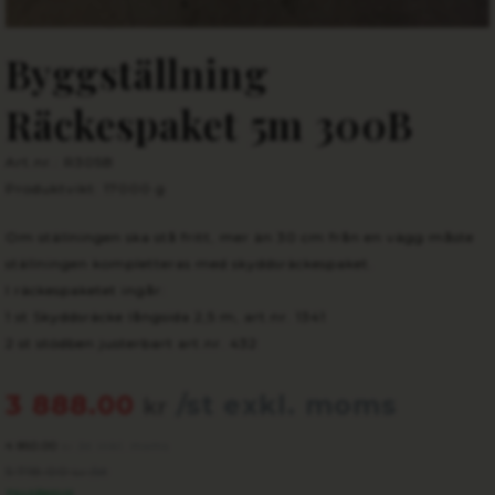
Byggställning
Räckespaket 5m 300B
Art.nr.: R305B
Produktvikt: 17000 g
Om ställningen ska stå fritt, mer än 30 cm från en vägg måste
ställningen kompletteras med skyddsräckespaket.
I räckespaketet ingår:
1 st Skyddsräcke långsida 2,5 m, art.nr. 1341
2 st stödben justerbart art.nr. 432
3 888.00
/st exkl. moms
kr
4 860.00
/st inkl. moms
kr
5 718.00
/st
kr
TILLGÄNGLIG