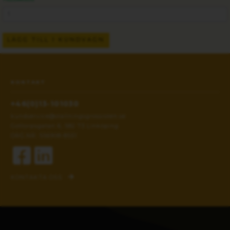
LÄGG TILL I KUNDVAGN
KONTAKT
+46(0)13-101030
kundservice@stallningsgrossisten.se
Gottorpsgatan 6, 582 73 Linköping
ORG.NR: 556908-8551
KONTAKTA OSS