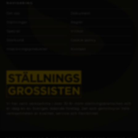
NAVIGERING
Om oss
Dokument
Ställningar
Regler
Special
Villkor
Storkund
Cookie policy
Intäckningsprodukter
Kontakt
Vi har varit verksamma i över 30 år inom ställningsbranschen och
är idag en av Sveriges ledande företag. Det som genomsyrar hela
verksamheten är kvalitet, service och flexibilitet.