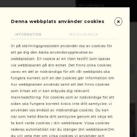
Gottorpsgatan 6, 582 73 Linköping
+46(0)13-101030
kundservice@stallningsgrossisten.se
Denna webbplats använder cookies
INFORMATION
INSTÄLLNINGAR
Vi på ställningsgrossisten använder oss av cookies för
att ge dig den bästa användarupplevelse av
webbplatsen. En cookie är en liten textfil som sparas
via webbläsaren på din enhet. Det finns olika cookies
varav en del är nödvändiga för att vår webbplats ska
fungera korrekt och en del cookies ger information om
hur webbplatsen används samt att det finns cookies
Ställningar
Byggställning Räckespaket 5m 300B
som tillser att vi kan erbjuda dig relevant
marknadsföring. För cookies som är nödvändiga för att
sidan ska fungera korrekt krävs inte ditt samtycke, vi
använder oss endast av nödvändiga cookies. Du kan
när som helst återta ditt samtycke genom att välja att
ta bort valda cookies i din webbläsare. Vissa cookies
raderas automatiskt när du stänger din webbläsare.Om
du vill veta mer om vilka cookies vi använder och