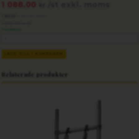
1 088.00
/st exkl. moms
kr
1 360.00
/st inkl. moms
kr
1 600.00
/st
kr
TILLGÄNGLIG
LÄGG TILL I KUNDVAGN
Relaterade produkter