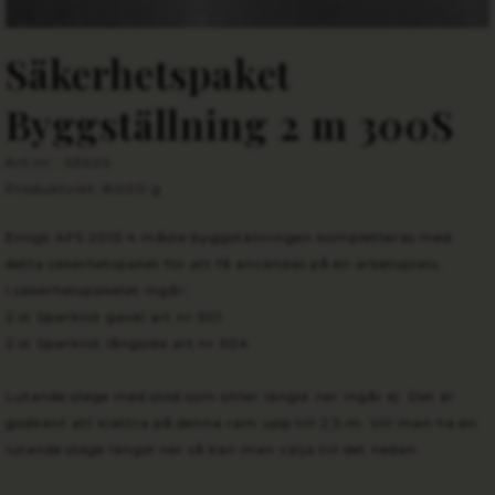
Säkerhetspaket
Byggställning 2 m 300S
Art.nr.: S302S
Produktvikt: 8000 g
Enligt AFS 2013:4 måste
byggställningen
kompletteras med
detta säkerhetspaket för att få användas på en arbetsplats.
I säkerhetspaketet ingår:
2 st Sparklist gavel art.nr 501
2 st Sparklist långsida art.nr 504
Lutande stege med stöd som sitter längst ner ingår ej. Det är
godkänt att klättra på denna ram upp till 2,5 m. Vill man ha en
lutande stege längst ner så kan man välja till det nedan.