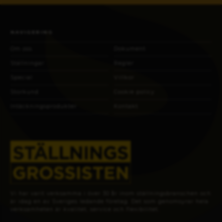
NAVIGERING
Om oss
Dokument
Ställningar
Regler
Special
Villkor
Storkund
Cookie policy
Intäckningsprodukter
Kontakt
Vi har varit verksamma i över 30 år inom ställningsbranschen och
är idag en av Sveriges ledande företag. Det som genomsyrar hela
verksamheten är kvalitet, service och flexibilitet.