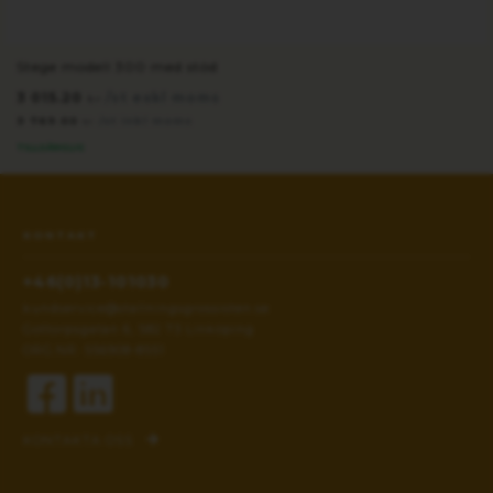
Stege modell 300 med stöd
3 015.20
/st exkl moms
kr
3 769.00
/st inkl moms
kr
TILLGÄNGLIG
KONTAKT
+46(0)13-101030
kundservice@stallningsgrossisten.se
Gottorpsgatan 6, 582 73 Linköping
ORG.NR: 556908-8551
KONTAKTA OSS