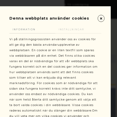
Gottorpsgatan 6, 582 73 Linköping
+46(0)13-101030
kundservice@stallningsgrossisten.se
Denna webbplats använder cookies
INFORMATION
INSTÄLLNINGAR
Vi på ställningsgrossisten använder oss av cookies för
att ge dig den bästa användarupplevelse av
webbplatsen. En cookie är en liten textfil som sparas
via webbläsaren på din enhet. Det finns olika cookies
varav en del är nödvändiga för att vår webbplats ska
fungera korrekt och en del cookies ger information om
hur webbplatsen används samt att det finns cookies
Ställningar
Säkerhetspaket Byggställning 2 m 300S
som tillser att vi kan erbjuda dig relevant
marknadsföring. För cookies som är nödvändiga för att
sidan ska fungera korrekt krävs inte ditt samtycke, vi
använder oss endast av nödvändiga cookies. Du kan
när som helst återta ditt samtycke genom att välja att
ta bort valda cookies i din webbläsare. Vissa cookies
raderas automatiskt när du stänger din webbläsare.Om
du vill veta mer om vilka cookies vi använder och