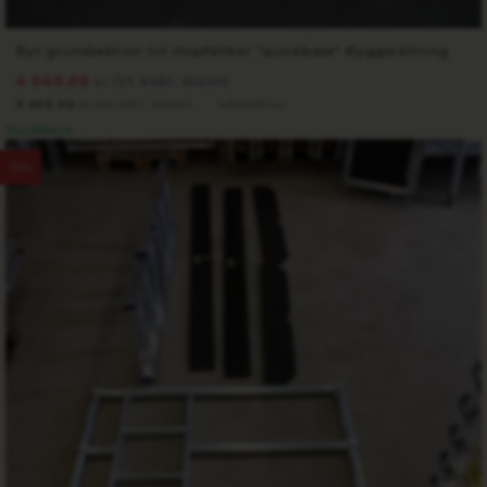
Byt grundsektion till ihopfällbar "quickbase" Byggställning
4 040.00
/st exkl. moms
kr
5 050.00
/st inkl. moms
5 941.00
kr
kr
TILLGÄNGLIG
15%