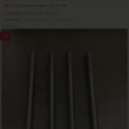
Byt till justerbara ben 0,8 m 4st
1 139.20
/st exkl. moms
kr
1 424.00
/st inkl. moms
1 675.00
kr
kr
TILLGÄNGLIG
15%