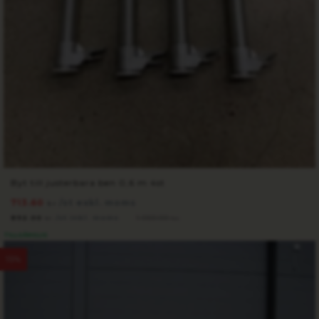
Byt till justerbara ben 0,6 m 4st
713.60
/st exkl. moms
kr
892.00
/st inkl. moms
1 050.00
kr
kr
TILLGÄNGLIG
15%