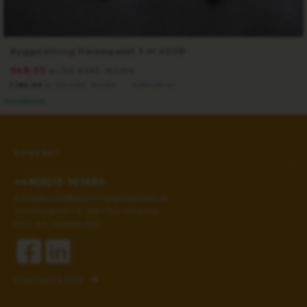
Byggställning Räckespaket 3 m 400B
948.00
/st exkl. moms
kr
1 185.00
/st inkl. moms
1 394.00
kr
kr
TILLGÄNGLIG
KONTAKT
+46(0)13-101030
kundservice@stallningsgrossisten.se
Gottorpsgatan 6, 582 73 Linköping
ORG.NR: 556908-8551
KONTAKTA OSS