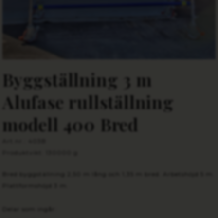
Byggställning 3 m
Alufase rullställning
modell 400 Bred
Art.nr.: 403B
Produktvikt: 130000 g
Bred
byggställning
2,50 m lång och 1,35 m bred. Arbetshöjd 5 m.
Plattformshöjd 3 m.
Delar som ingår: