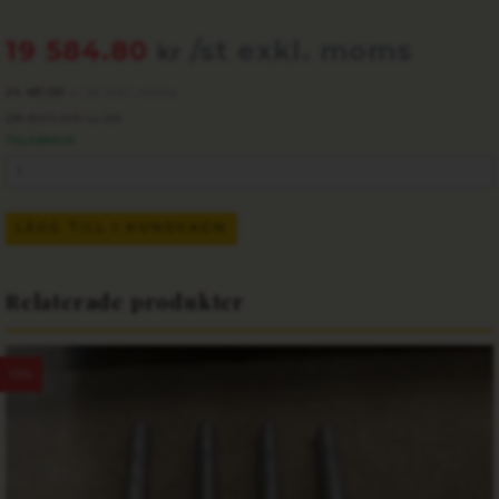
19 584.80
/st exkl. moms
kr
24 481.00
/st inkl. moms
kr
28 801.00
/st
kr
TILLGÄNGLIG
LÄGG TILL I KUNDVAGN
Relaterade produkter
15%