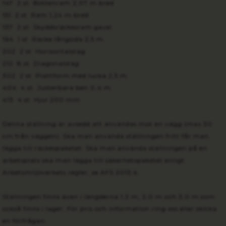
147 2 st Bottenram 2,07 m bred
151 2 st Ram 1,24 m bred
137 2 st Skyddsräckesram gavel
164 1 st Räcke långsida 2,5 m
202 2 st Horisontalstag
212 8 st Diagonalstag
302 2 st Plattform med lucka 2,5 m
404 4 st Justerbara ben 0,4 m
413 4 st Hjul 200 mm
Denna ställning är avsedd att användas mot en vägg (max 30
cm från väggen). Ska man använda ställningen fritt får man
lägga till räckespaketet. Ska man använda ställningen på en
arbetsplats ska man lägga till säkerhetspaketet enligt
Arbetsmiljöverkets regler, se AFS 2013:4.
Ställningen finns även i längderna 1,2 m, 2,0 m och 3,0 m som
också finns i lager. För pris och information ring oss eller skicka
en förfrågan.