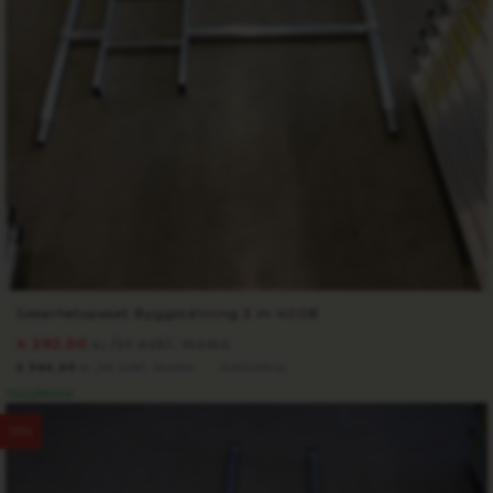
Säkerhetspaket Byggställning 3 m 400B
4 292.00
/st exkl. moms
kr
5 365.00
/st inkl. moms
6 312.00
kr
kr
TILLGÄNGLIG
15%