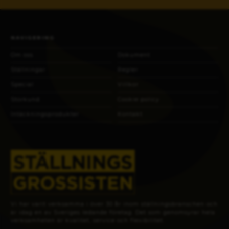
NAVIGERING
Om oss
Dokument
Ställningar
Regler
Special
Villkor
Storkund
Cookie policy
Intäckningsprodukter
Kontakt
Vi har varit verksamma i över 30 år inom ställningsbranschen och
är idag en av Sveriges ledande företag. Det som genomsyrar hela
verksamheten är kvalitet, service och flexibilitet.