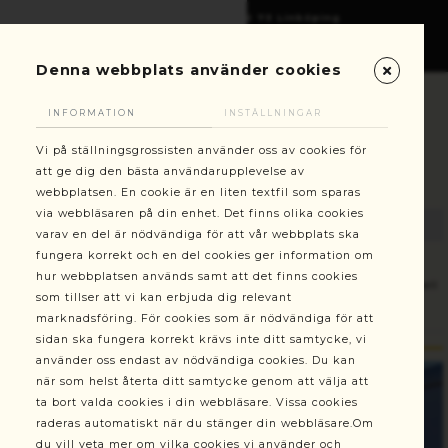
Gottorpsgatan 6, 582 73 Linköping
+46(0)13-101030
kundservice@stallningsgrossisten.se
Denna webbplats använder cookies
INFORMATION
INSTÄLLNINGAR
Vi på ställningsgrossisten använder oss av cookies för
att ge dig den bästa användarupplevelse av
webbplatsen. En cookie är en liten textfil som sparas
via webbläsaren på din enhet. Det finns olika cookies
varav en del är nödvändiga för att vår webbplats ska
fungera korrekt och en del cookies ger information om
hur webbplatsen används samt att det finns cookies
Ställningar
Byggställning 3 m Alufase rullställning modell
som tillser att vi kan erbjuda dig relevant
400 Bred
marknadsföring. För cookies som är nödvändiga för att
sidan ska fungera korrekt krävs inte ditt samtycke, vi
använder oss endast av nödvändiga cookies. Du kan
när som helst återta ditt samtycke genom att välja att
ta bort valda cookies i din webbläsare. Vissa cookies
raderas automatiskt när du stänger din webbläsare.Om
du vill veta mer om vilka cookies vi använder och