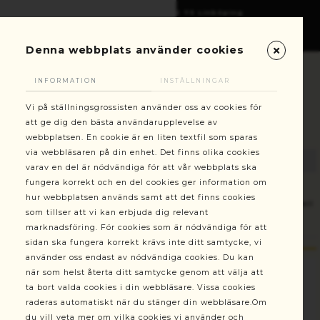
Gottorpsgatan 6, 582 73 Linköping
+46(0)13-101030
kundservice@stallningsgrossisten.se
Denna webbplats använder cookies
INFORMATION
INSTÄLLNINGAR
Vi på ställningsgrossisten använder oss av cookies för
att ge dig den bästa användarupplevelse av
webbplatsen. En cookie är en liten textfil som sparas
via webbläsaren på din enhet. Det finns olika cookies
varav en del är nödvändiga för att vår webbplats ska
fungera korrekt och en del cookies ger information om
hur webbplatsen används samt att det finns cookies
Ställningar
Byggställning 8 m Alufase rullställning modell
som tillser att vi kan erbjuda dig relevant
400 Bred
marknadsföring. För cookies som är nödvändiga för att
sidan ska fungera korrekt krävs inte ditt samtycke, vi
använder oss endast av nödvändiga cookies. Du kan
när som helst återta ditt samtycke genom att välja att
ta bort valda cookies i din webbläsare. Vissa cookies
raderas automatiskt när du stänger din webbläsare.Om
du vill veta mer om vilka cookies vi använder och