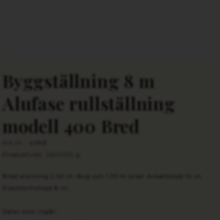
Byggställning 8 m
Alufase rullställning
modell 400 Bred
Art.nr.: 408B
Produktvikt: 260000 g
Bred ställning 2,50 m lång och 1,35 m bred. Arbetshöjd 10 m.
Plattformshöjd 8 m.
Delar som ingår: