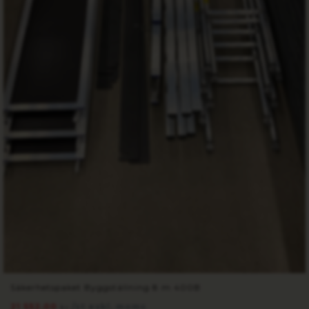
Säkerhetspaket Byggställning 8 m 400B
21 552.00
/st exkl. moms
kr