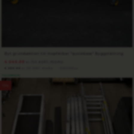
Byt grundsektion till ihopfällbar "quickbase" Byggställning
4 040.00
/st exkl. moms
kr
5 050.00
/st inkl. moms
5 941.00
kr
kr
TILLGÄNGLIG
15%