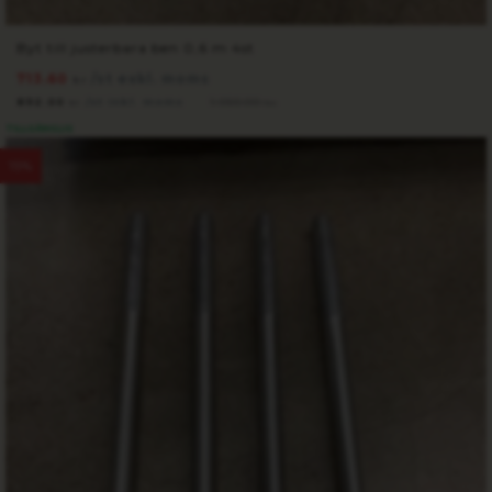
Byt till justerbara ben 0,6 m 4st
713.60
/st exkl. moms
kr
892.00
/st inkl. moms
1 050.00
kr
kr
TILLGÄNGLIG
15%