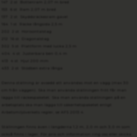
147 2 st Bottenram 2,07 m bred
153 6 st Ram 2,07 m bred
137 2 st Skyddsräckesram gavel
164 1 st Räcke långsida 2,5 m
202 2 st Horisontalstag
212 16 st Diagonalstag
302 5 st Plattform med lucka 2,5 m
404 4 st Justerbara ben 0,4 m
413 4 st Hjul 200 mm
433 2 st Stödben extra långa
Denna ställning är avsedd att användas mot en vägg (max 30
cm från väggen). Ska man använda ställningen fritt får man
lägga till räckespaketet. Ska man använda ställningen på en
arbetsplats ska man lägga till säkerhetspaketet enligt
Arbetsmiljöverkets regler, se AFS 2013:4.
Ställningen finns även i längderna 1,2 m, 2,0 m och 3,0 m som
också finns i lager. För pris och information ring oss eller skicka