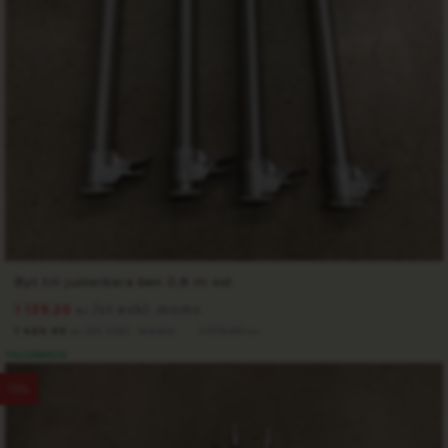
Byt till justerbara ben 0,8 m 4st
1 139.20
/st exkl. moms
kr
1 424.00
/st inkl. moms
1 675.00
kr
kr
TILLGÄNGLIG
15%