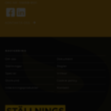
ORG.NR: 556908-8551
KONTAKTA OSS
NAVIGERING
Om oss
Dokument
Ställningar
Regler
Special
Villkor
Storkund
Cookie policy
Intäckningsprodukter
Kontakt