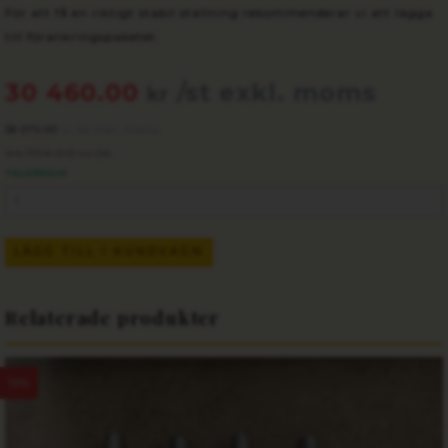
För att få en riktigt stabil ställning rekommenderar vi att lägga
till förankringspaketet.
30 460.00
/st exkl. moms
kr
38 075.00
/st inkl. moms
kr
44 794.00
/st
kr
TILLGÄNGLIG
LÄGG TILL I KUNDVAGN
Relaterade produkter
15%