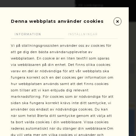
Gottorpsgatan 6, 582 73 Linköping
+46(0)13-101030
kundservice@stallningsgrossisten.se
Denna webbplats använder cookies
INFORMATION
INSTÄLLNINGAR
Vi på ställningsgrossisten använder oss av cookies för
att ge dig den bästa användarupplevelse av
webbplatsen. En cookie är en liten textfil som sparas
via webbläsaren på din enhet. Det finns olika cookies
varav en del är nödvändiga för att vår webbplats ska
fungera korrekt och en del cookies ger information om
hur webbplatsen används samt att det finns cookies
Ställningar
Ställningstorn modell 400
Byggställning 8
som tillser att vi kan erbjuda dig relevant
m Alufase rullställning modell 400 Smal
marknadsföring. För cookies som är nödvändiga för att
sidan ska fungera korrekt krävs inte ditt samtycke, vi
använder oss endast av nödvändiga cookies. Du kan
när som helst återta ditt samtycke genom att välja att
ta bort valda cookies i din webbläsare. Vissa cookies
raderas automatiskt när du stänger din webbläsare.Om
du vill veta mer om vilka cookies vi använder och