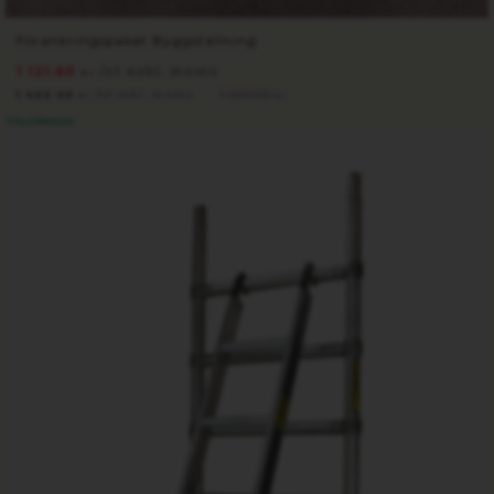
Förankringspaket Byggställning
1 121.60
/st exkl. moms
kr
1 402.00
/st inkl. moms
1 650.00
kr
kr
TILLGÄNGLIG