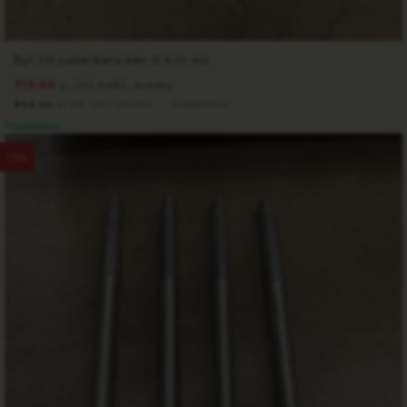
Byt till justerbara ben 0,6 m 4st
713.60
/st exkl. moms
kr
892.00
/st inkl. moms
1 050.00
kr
kr
TILLGÄNGLIG
15%