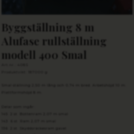
Byggställning 8 m
Alufase rullställning
modell 400 Smal
Art.nr.: 408S
Produktvikt: 187000 g
Smal ställning 2,50 m lång och 0,74 m bred. Arbetshöjd 10 m.
Plattformshöjd 8 m.
Delar som ingår:
145 2 st Bottenram 2,07 m smal
143 6 st Ram 2,07 m smal
136 2 st Skyddsräckesram gavel