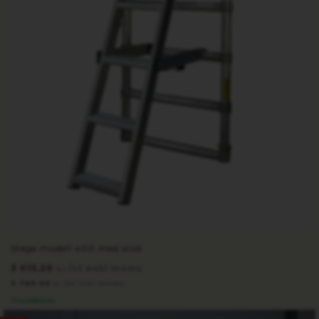
Stege modell 400 med stöd
3 015.20
/st exkl moms
kr
3 769.00
/st inkl moms
kr
TILLGÄNGLIG