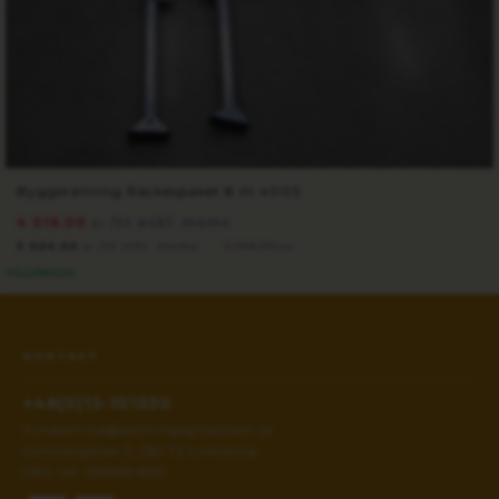
Byggställning Räckespaket 8 m 400S
4 016.00
/st exkl. moms
kr
5 020.00
/st inkl. moms
5 906.00
kr
kr
TILLGÄNGLIG
KONTAKT
+46(0)13-101030
kundservice@stallningsgrossisten.se
Gottorpsgatan 6, 582 73 Linköping
ORG.NR: 556908-8551