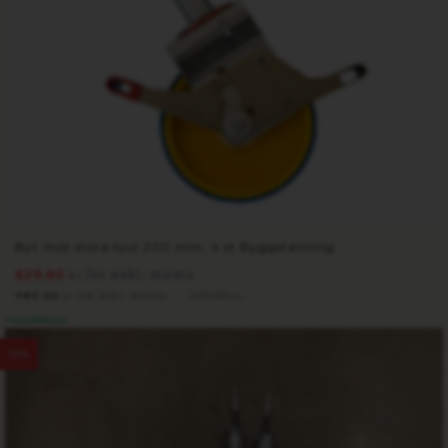
Byt mot stora hjul 200 mm, 4 st Byggställning
629.60
/st exkl. moms
kr
787.00
/st inkl. moms
926.00
kr
kr
TILLGÄNGLIG
15%