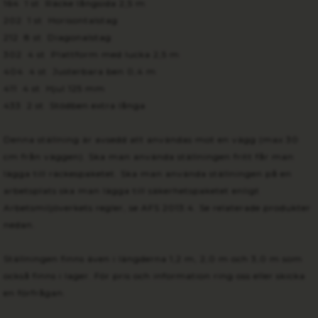
164 1 st Räcke långsida 2,5 m
202 1 st Horisontalstag
212 8 st Diagonalstag
302 4 st Plattform med lucka 2,5 m
404 4 st Justerbara ben 0,4 m
411 4 st Hjul 125 mm
433 2 st Stödben extra långa
Denna ställning är avsedd att användas mot en vägg (max 30
cm från väggen). Ska man använda ställningen fritt får man
lägga till räckespaketet. Ska man använda ställningen på en
arbetsplats ska man lägga till säkerhetspaketet enligt
Arbetsmiljöverkets regler, se AFS 2013:4. Se relaterade produkter
nedan.
Ställningen finns även i längderna 1,2 m, 2,0 m och 3,0 m som
också finns i lager. För pris och information ring oss eller skicka
en förfrågan.