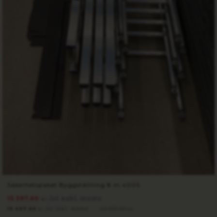
Säkerhetspaket Byggställning 8 m 400S
15 597.60
/st exkl. moms
kr
19 497.00
/st inkl. moms
22 937.00
kr
kr