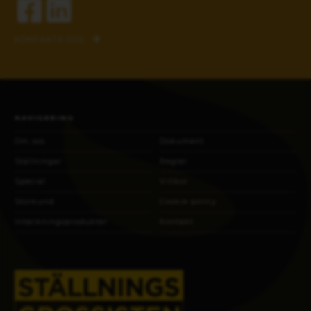
KONTAKTA OSS
NAVIGERING
Om oss
Dokument
Ställningar
Regler
Special
Villkor
Storkund
Cookie policy
Intäckningsprodukter
Kontakt