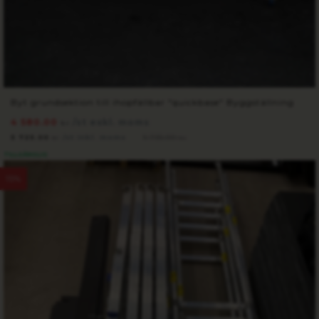
Byt grundsektion till ihopfällbar "quickbase" Byggställning
4 580.00
/st exkl. moms
kr
5 725.00
/st inkl. moms
6 735.00
kr
kr
TILLGÄNGLIG
15%