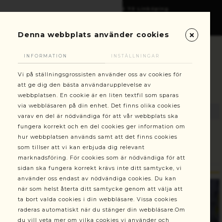
Gottorpsgatan 6, 582 73 Linköping
+46(0)13-101030
kundservice@stallningsgrossisten.se
Denna webbplats använder cookies
INFORMATION
INSTÄLLNINGAR
Vi på ställningsgrossisten använder oss av cookies för
att ge dig den bästa användarupplevelse av
webbplatsen. En cookie är en liten textfil som sparas
via webbläsaren på din enhet. Det finns olika cookies
varav en del är nödvändiga för att vår webbplats ska
fungera korrekt och en del cookies ger information om
hur webbplatsen används samt att det finns cookies
Ställningar
Ställningstorn modell 400
Byggställning
som tillser att vi kan erbjuda dig relevant
Räckespaket 5m 400S
marknadsföring. För cookies som är nödvändiga för att
sidan ska fungera korrekt krävs inte ditt samtycke, vi
använder oss endast av nödvändiga cookies. Du kan
när som helst återta ditt samtycke genom att välja att
ta bort valda cookies i din webbläsare. Vissa cookies
raderas automatiskt när du stänger din webbläsare.Om
du vill veta mer om vilka cookies vi använder och