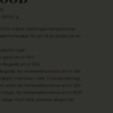
6B
: 59000 g
2013:4 måste ställningen kompletteras
äkerhetspaket för att få användas på en
paketet ingår:
st gavel art.nr 502
st långsida art.nr 504
ångsida, för mellansektionerna art.nr 164
odkänt med bara 1 eller 2 horisontalstag)
rm, extra på mellansektionerna art.nr 302
e stege, för mellansektionerna art.nr 8051
e stege med stöd, placeras längst ner