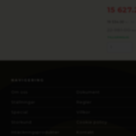
15 627
19 534.00
/st
kr
22 981.00
k
TILLGÄNGLIG
NAVIGERING
Om oss
Dokument
Ställningar
Regler
Special
Villkor
Storkund
Cookie policy
Intäckningsprodukter
Kontakt