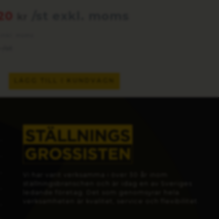
.20
/st exkl. moms
kr
 inkl. moms
/st
r
LÄGG TILL I KUNDVAGN
Vi har varit verksamma i över 30 år inom
ställningsbranschen och är idag en av Sveriges
ledande företag. Det som genomsyrar hela
verksamheten är kvalitet, service och flexibilitet.