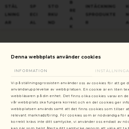
Gottorpsgatan 6, 582 73 Linköping
B
STÄL
SP
STO
INTÄCKNING
RE
LNING
ECI
RKU
SPRODUKTE
A
AR
AL
ND
R
K
Denna webbplats använder cookies
Ställnin
VARUKORG
Ställningar
INFORMATION
INSTÄLLNING
Vi på ställningsgrossisten använder oss av cookies för att ge 
Ställningstorn modell 300
användarupplevelse av webbplatsen. En cookie är en liten text
webbläsaren på din enhet. Det finns olika cookies varav en de
Ställningstorn modell 400
vår webbplats ska fungera korrekt och en del cookies ger in
webbplatsen används samt att det finns cookies som tillser at
Byggställning
relevant marknadsföring. För cookies som är nödvändiga för a
korrekt krävs inte ditt samtycke, vi använder oss endast av n
Begagnade ställningar
kan när som helst återta ditt samtycke genom att välja att ta b