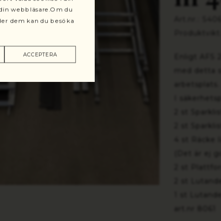
r din webbläsare.Om du
Art.nr.: S40
änder dem kan du besöka
Produktvikt
ACCEPTERA
Enligt AFS 
med detta s
arbetsplats.
I säkerhets
2 st Sparkli
2 st Sparkli
4 st Räcke l
(Det är ej g
2 st Plattfo
2 st Lutand
1 st Lutand
art.nr 8061