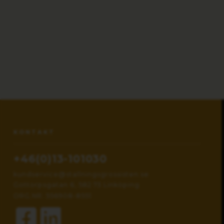
KONTAKT
+46(0)13-101030
kundservice@stallningsgrossisten.se
Gottorpsgatan 6, 582 73 Linköping
ORG.NR: 556908-8551