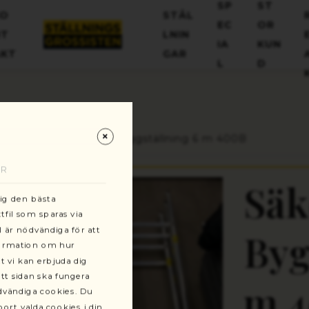
+46(0)13-101030
SP
ST
KO
STÄL
kundservice@stallningsgrossisten.se
EC
OR
NT
LNIN
IA
KUN
AKT
GAR
L
D
gar
Säkerhetspaket Byggställning 6 m 400B
AR
Säk
dig den bästa
fil som sparas via
l är nödvändiga för att
Byg
formation om hur
t vi kan erbjuda dig
tt sidan ska fungera
m 
ödvändiga cookies. Du
ort valda cookies i din