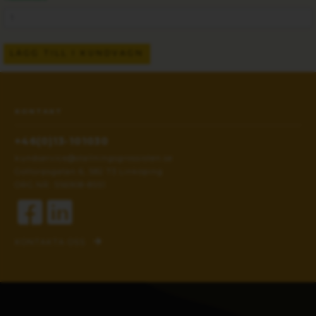
LÄGG TILL I KUNDVAGN
KONTAKT
+46(0)13-101030
kundservice@stallningsgrossisten.se
Gottorpsgatan 6, 582 73 Linköping
ORG.NR: 556908-8551
KONTAKTA OSS