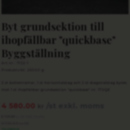
Byt grundsektion till
ihopfällbar "quickbase"
Byggställning
Art.nr.: 1722-1
Produktvikt: 25000 g
2 st bottenramar, 1 st horisontalstag och 2 st diagonalstag bytes
mot 1 st ihopfällbar grundsektion "quickbase" nr. 172QE
4 580.00
/st exkl. moms
kr
5 725.00
/st inkl. moms
kr
6 735.00
/st
kr
TILLGÄNGLIG