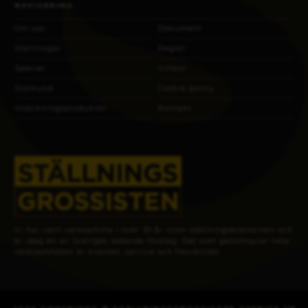
NAVIGERING
Om oss
Dokument
Ställningar
Regler
Special
Villkor
Storkund
Cookie policy
Intäckningsprodukter
Kontakt
Vi har varit verksamma i över 30 år inom ställningsbranschen och
är idag en av Sveriges ledande företag. Det som genomsyrar hela
verksamheten är kvalitet, service och flexibilitet.