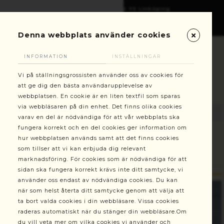
Gottorpsgatan 6, 582 73 Linköping
+46(0)13-101030
kundservice@stallningsgrossisten.se
Denna webbplats använder cookies
INFORMATION
INSTÄLLNINGAR
Vi på ställningsgrossisten använder oss av cookies för
att ge dig den bästa användarupplevelse av
webbplatsen. En cookie är en liten textfil som sparas
via webbläsaren på din enhet. Det finns olika cookies
varav en del är nödvändiga för att vår webbplats ska
fungera korrekt och en del cookies ger information om
hur webbplatsen används samt att det finns cookies
Ställningar
Byt grundsektion till ihopfällbar "quickbase"
som tillser att vi kan erbjuda dig relevant
Byggställning
marknadsföring. För cookies som är nödvändiga för att
sidan ska fungera korrekt krävs inte ditt samtycke, vi
använder oss endast av nödvändiga cookies. Du kan
när som helst återta ditt samtycke genom att välja att
ta bort valda cookies i din webbläsare. Vissa cookies
raderas automatiskt när du stänger din webbläsare.Om
du vill veta mer om vilka cookies vi använder och