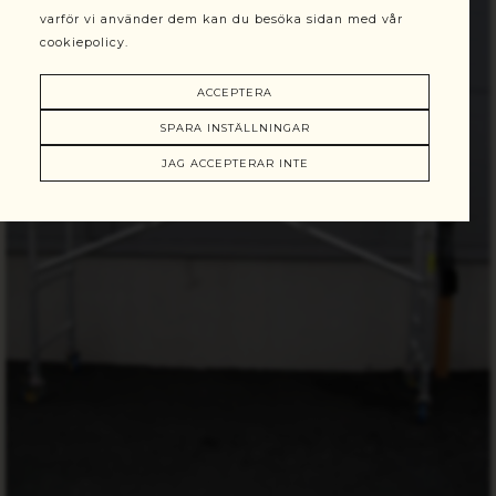
varför vi använder dem kan du besöka sidan med vår
cookiepolicy.
ACCEPTERA
SPARA INSTÄLLNINGAR
JAG ACCEPTERAR INTE